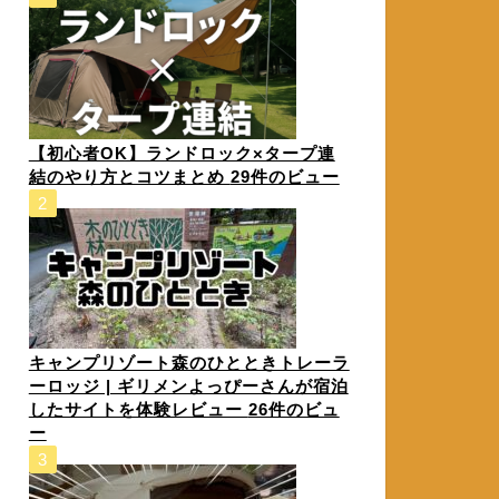
【初心者OK】ランドロック×タープ連
結のやり方とコツまとめ
29件のビュー
キャンプリゾート森のひとときトレーラ
ーロッジ | ギリメンよっぴーさんが宿泊
したサイトを体験レビュー
26件のビュ
ー