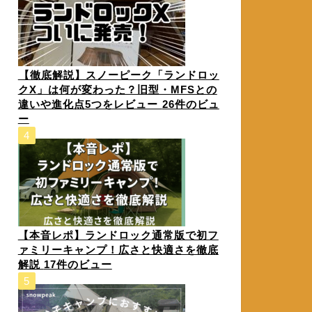
⁠【徹底解説】スノーピーク「ランドロッ
クX」は何が変わった？旧型・MFSとの
違いや進化点5つをレビュー⁠
26件のビュ
ー
【本音レポ】ランドロック通常版で初フ
ァミリーキャンプ！広さと快適さを徹底
解説
17件のビュー