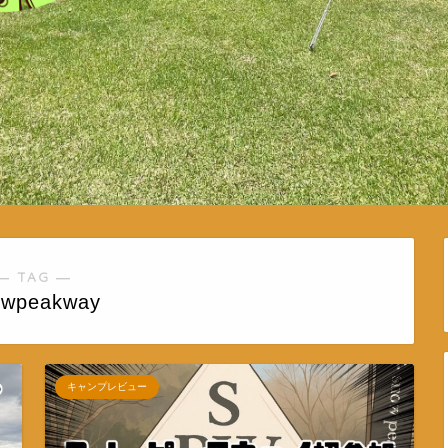
― TAG ―
owpeakway
キャンプレビュー