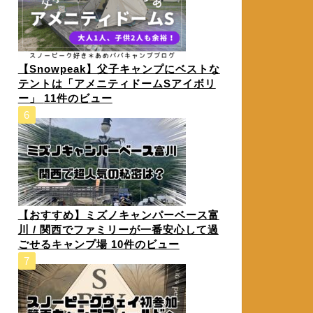
【Snowpeak】父子キャンプにベストな
テントは「アメニティドームSアイボリ
ー」
11件のビュー
【おすすめ】ミズノキャンパーベース富
川 / 関西でファミリーが一番安心して過
ごせるキャンプ場
10件のビュー