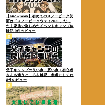
【snowpeak】初めてのスノーピーク箕
面は「スノーピークウェイ2025」だっ
た｜家族で楽しめたイベントキャンプ体
験記
9件のビュー
父子キャンプの良い点・悪い点 | 初心者
さんも迷うところを解説。参考にしてね
8件のビュー