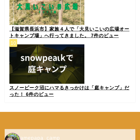
【滋賀県長浜市】家族４人で「大見いこいの広場オー
トキャンプ場」へ行ってきました。
7件のビュー
スノーピーク沼にハマるきっかけは「庭キャンプ」だ
った！
6件のビュー
amepapa_camp