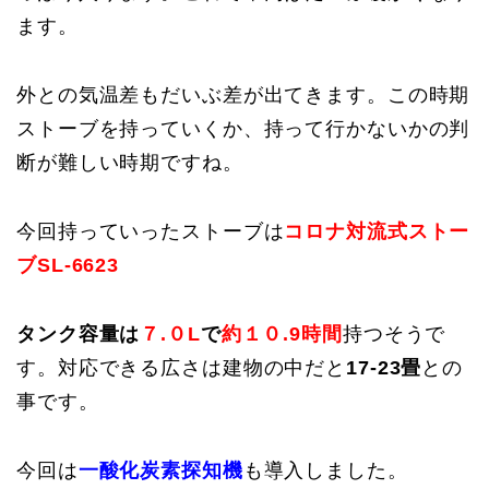
ます。
外との気温差もだいぶ差が出てきます。この時期
ストーブを持っていくか、持って行かないかの判
断が難しい時期ですね。
今回持っていったストーブは
コロナ対流式ストー
ブSL-6623
タンク容量は
７.０L
で
約１０.9時間
持つそうで
す。対応できる広さは建物の中だと
17-23畳
との
事です。
今回は
一酸化炭素探知機
も導入しました。