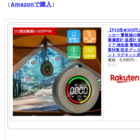
（
Amazonで購入
）
【P10倍★500
ッカー 警報値の個
素濃度計 温度計 
ドア 検知器 警報
害対策 防災グッズ
ント マグネット
価格：6,980円
時点)