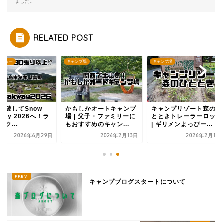
ました。
RELATED POST
ンプ場
キャンプ場
キャンプレビュー
もしかオートキャンプ
キャンプリゾート森のひ
倍率を突破してSno
 | 父子・ファミリーに
とときトレーラーロッジ
Peak Way 2026へ
すすめのキャン...
| ギリメンよっぴー...
ンドロック...
2026年2月13日
2026年2月13日
2026年6月
キャンプブログスタートについて