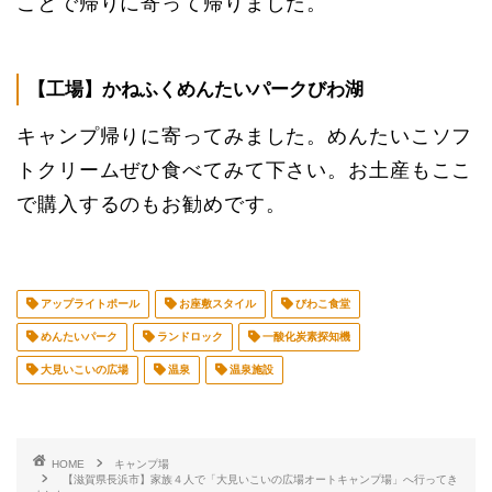
ことで帰りに寄って帰りました。
【工場】かねふくめんたいパークびわ湖
キャンプ帰りに寄ってみました。めんたいこソフ
トクリームぜひ食べてみて下さい。お土産もここ
で購入するのもお勧めです。
アップライトポール
お座敷スタイル
びわこ食堂
めんたいパーク
ランドロック
一酸化炭素探知機
大見いこいの広場
温泉
温泉施設
HOME
キャンプ場
【滋賀県長浜市】家族４人で「大見いこいの広場オートキャンプ場」へ行ってき