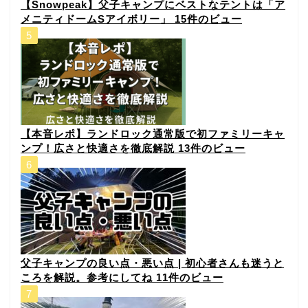
【Snowpeak】父子キャンプにベストなテントは「ア
メニティドームSアイボリー」
15件のビュー
【本音レポ】ランドロック通常版で初ファミリーキャ
ンプ！広さと快適さを徹底解説
13件のビュー
父子キャンプの良い点・悪い点 | 初心者さんも迷うと
ころを解説。参考にしてね
11件のビュー