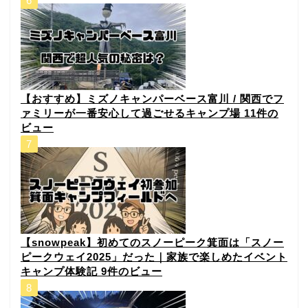
【おすすめ】ミズノキャンパーベース富川 / 関西でフ
ァミリーが一番安心して過ごせるキャンプ場
11件の
ビュー
【snowpeak】初めてのスノーピーク箕面は「スノー
ピークウェイ2025」だった｜家族で楽しめたイベント
キャンプ体験記
9件のビュー