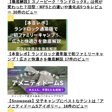
⁠【徹底解説】スノーピーク「ランドロックX」は何が
変わった？旧型・MFSとの違いや進化点5つをレビュ
ー⁠
30件のビュー
【本音レポ】ランドロック通常版で初ファミリーキャ
ンプ！広さと快適さを徹底解説
17件のビュー
【Snowpeak】父子キャンプにベストなテントは「ア
メニティドームSアイボリー」
16件のビュー