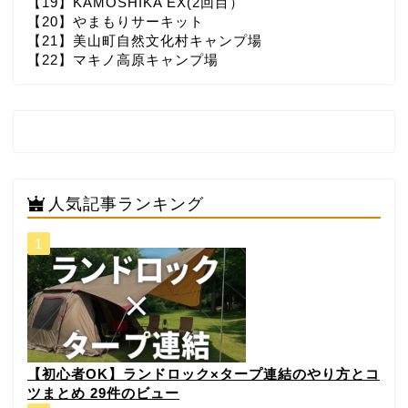
【19】KAMOSHIKA EX(2回目）
【20】やまもりサーキット
【21】美山町自然文化村キャンプ場
【22】マキノ高原キャンプ場
人気記事ランキング
【初心者OK】ランドロック×タープ連結のやり方とコ
ツまとめ
29件のビュー