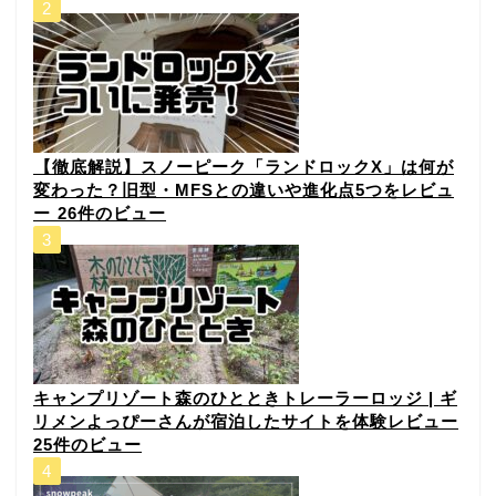
⁠【徹底解説】スノーピーク「ランドロックX」は何が
変わった？旧型・MFSとの違いや進化点5つをレビュ
ー⁠
26件のビュー
キャンプリゾート森のひとときトレーラーロッジ | ギ
リメンよっぴーさんが宿泊したサイトを体験レビュー
25件のビュー