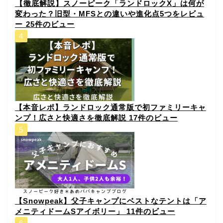
⁠【徹底解説】スノーピーク「ランドロックX」は何が
変わった？旧型・MFSとの違いや進化点5つをレビュ
ー⁠
25件のビュー
【本音レポ】ランドロック通常版で初ファミリーキャ
ンプ！広さと快適さを徹底解説
17件のビュー
【Snowpeak】父子キャンプにベストなテントは「ア
メニティドームSアイボリー」
11件のビュー